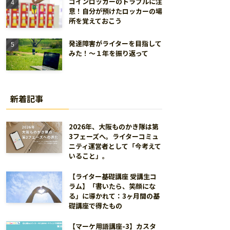
コインロッカーのトラブルに注
意！自分が預けたロッカーの場
所を覚えておこう
発達障害がライターを目指して
みた！～１年を振り返って
新着記事
2026年、大阪ものかき隊は第
3フェーズへ。ライターコミュ
ニティ運営者として「今考えて
いること」。
【ライター基礎講座 受講生コ
ラム】「書いたら、笑顔にな
る」に導かれて：3ヶ月間の基
礎講座で得たもの
【マーケ用語講座-3】カスタ