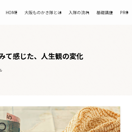
HOME
大阪ものかき隊とは
入隊の流れ
基礎講座
PRO
みて感じた、人生観の変化
ル