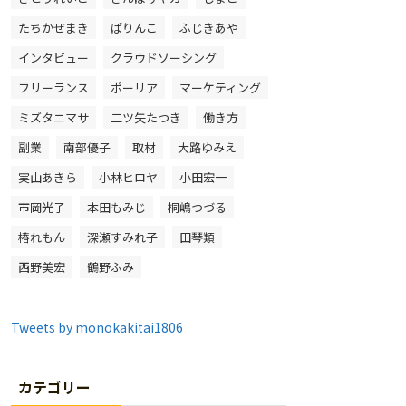
たちかぜまき
ぱりんこ
ふじきあや
インタビュー
クラウドソーシング
フリーランス
ポーリア
マーケティング
ミズタニマサ
二ツ矢たつき
働き方
副業
南部優子
取材
大路ゆみえ
実山あきら
小林ヒロヤ
小田宏一
市岡光子
本田もみじ
桐嶋つづる
椿れもん
深瀬すみれ子
田琴類
西野美宏
鶴野ふみ
Tweets by monokakitai1806
カテゴリー