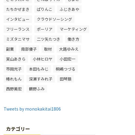
たちかぜまき
ぱりんこ
ふじきあや
インタビュー
クラウドソーシング
フリーランス
ポーリア
マーケティング
ミズタニマサ
二ツ矢たつき
働き方
副業
南部優子
取材
大路ゆみえ
実山あきら
小林ヒロヤ
小田宏一
市岡光子
本田もみじ
桐嶋つづる
椿れもん
深瀬すみれ子
田琴類
西野美宏
鶴野ふみ
Tweets by monokakitai1806
カテゴリー