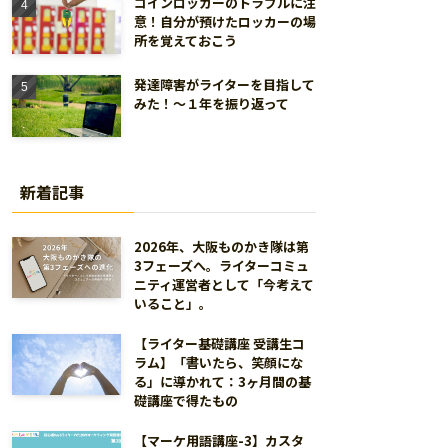
コインロッカーのトラブルに注
意！自分が預けたロッカーの場
所を覚えておこう
発達障害がライターを目指して
みた！～１年を振り返って
新着記事
2026年、大阪ものかき隊は第
3フェーズへ。ライターコミュ
ニティ運営者として「今考えて
いること」。
【ライター基礎講座 受講生コ
ラム】「書いたら、笑顔にな
る」に導かれて：3ヶ月間の基
礎講座で得たもの
【マーケ用語講座-3】カスタ