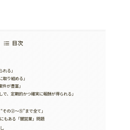
目次
られる」
に取り組める」
案件が豊富」
しで、定期的かつ確実に報酬が得られる」
 “その②～⑤”まで全て」
グにもある「闇営業」問題
し