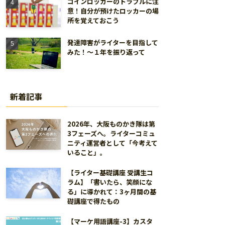
コインロッカーのトラブルに注
意！自分が預けたロッカーの場
所を覚えておこう
発達障害がライターを目指して
みた！～１年を振り返って
新着記事
2026年、大阪ものかき隊は第
3フェーズへ。ライターコミュ
ニティ運営者として「今考えて
いること」。
【ライター基礎講座 受講生コ
ラム】「書いたら、笑顔にな
る」に導かれて：3ヶ月間の基
礎講座で得たもの
【マーケ用語講座-3】カスタ