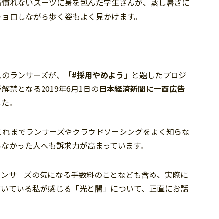
着慣れないスーツに身を包んだ学生さんが、蒸し暑さに
キョロしながら歩く姿もよく見かけます。
スのランサーズが、
「#採用やめよう」
と題したプロジ
禁となる2019年6月1日の
日本経済新聞に一面広告
した。
、これまでランサーズやクラウドソーシングをよく知らな
いなかった人へも訴求力が高まっています。
ランサーズの気になる手数料のことなども含め、実際に
だいている私が感じる「光と闇」について、正直にお話