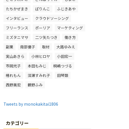
たちかぜまき
ぱりんこ
ふじきあや
インタビュー
クラウドソーシング
フリーランス
ポーリア
マーケティング
ミズタニマサ
二ツ矢たつき
働き方
副業
南部優子
取材
大路ゆみえ
実山あきら
小林ヒロヤ
小田宏一
市岡光子
本田もみじ
桐嶋つづる
椿れもん
深瀬すみれ子
田琴類
西野美宏
鶴野ふみ
Tweets by monokakitai1806
カテゴリー