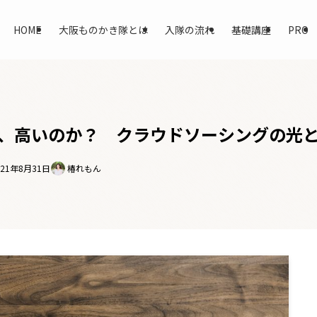
HOME
大阪ものかき隊とは
入隊の流れ
基礎講座
PRO
、高いのか？ クラウドソーシングの光
021年8月31日
椿れもん