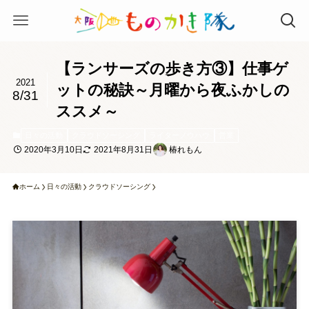
【ランサーズの歩き方③】仕事ゲ
2021
ットの秘訣～月曜から夜ふかしの
8/31
ススメ～
日々の活動
クラウドソーシング
ライターノウハウ
営業
2020年3月10日
2021年8月31日
椿れもん
ホーム
日々の活動
クラウドソーシング