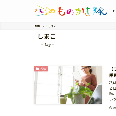
ホーム
しまこ
しまこ
– tag –
【
寄稿
隊
私
る
隊
いう
2