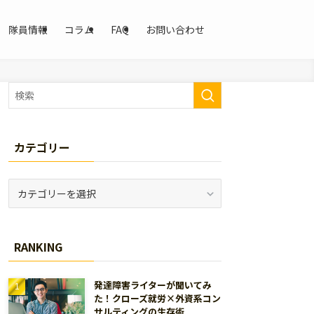
隊員情報
コラム
FAQ
お問い合わせ
カテゴリー
カ
テ
ゴ
リ
RANKING
ー
発達障害ライターが聞いてみ
た！クローズ就労×外資系コン
サルティングの生存術