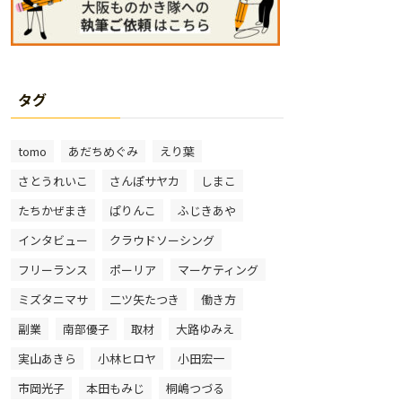
タグ
tomo
あだちめぐみ
えり葉
さとうれいこ
さんぽサヤカ
しまこ
たちかぜまき
ぱりんこ
ふじきあや
インタビュー
クラウドソーシング
フリーランス
ポーリア
マーケティング
ミズタニマサ
二ツ矢たつき
働き方
副業
南部優子
取材
大路ゆみえ
実山あきら
小林ヒロヤ
小田宏一
市岡光子
本田もみじ
桐嶋つづる