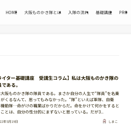
HOME
大阪ものかき隊とは
入隊の流れ
基礎講座
PRO
ライター基礎講座 受講生コラム】私は大阪ものかき隊の
員である。
は大阪ものかき隊の隊員である。まさか自分の人生で“隊員”を名乗
日がくるなんて、思ってもみなかった。“隊”といえば軍隊、自衛
、機動隊…命がけの職業ばかりだからだ。命をかけて何かをすると
ことは、自分の性分的にまずないと思っている。だが3...
022年5月19日
しまこ