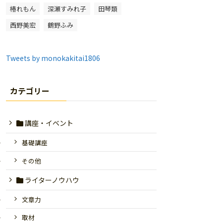
椿れもん
深瀬すみれ子
田琴類
西野美宏
鶴野ふみ
Tweets by monokakitai1806
カテゴリー
講座・イベント
基礎講座
その他
ライターノウハウ
文章力
取材